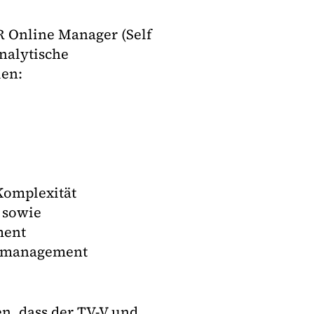
R Online Manager (Self
analytische
ien:
Komplexität
 sowie
ment
gsmanagement
, dass der TV-V und