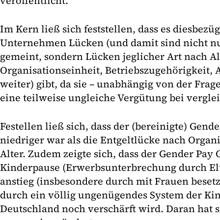
veröffentlicht.
Im Kern ließ sich feststellen, dass es diesbezü
Unternehmen Lücken (und damit sind nicht n
gemeint, sondern Lücken jeglicher Art nach Al
Organisationseinheit, Betriebszugehörigkeit,
weiter) gibt, da sie – unabhängig von der Frag
eine teilweise ungleiche Vergütung bei vergle
Festellen ließ sich, dass der (bereinigte) Gend
niedriger war als die Entgeltlücke nach Organ
Alter. Zudem zeigte sich, dass der Gender Pay
Kinderpause (Erwerbsunterbrechung durch Elt
anstieg (insbesondere durch mit Frauen besetzt
durch ein völlig ungenügendes System der Ki
Deutschland noch verschärft wird. Daran hat si