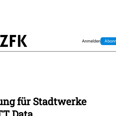
Anmelden
Abo
n
ung für Stadtwerke
TT Data