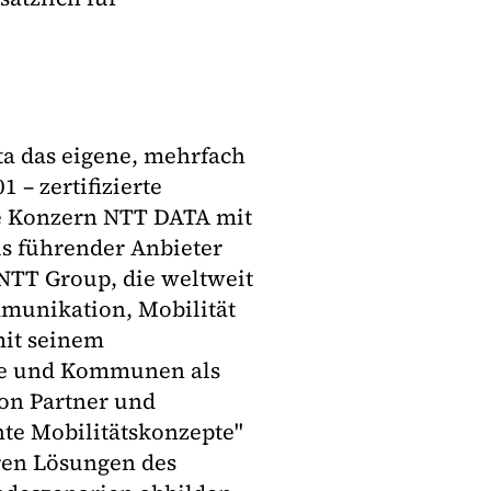
ta das eigene, mehrfach
 – zertifizierte
e Konzern NTT DATA mit
ls führender Anbieter
 NTT Group, die weltweit
mmunikation, Mobilität
mit seinem
e und Kommunen als
ion Partner und
te Mobilitätskonzepte"
ren Lösungen des