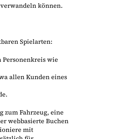
e verwandeln können.
kbaren Spielarten:
 Personenkreis wie
twa allen Kunden eines
de.
ng zum Fahrzeug, eine
oder webbasierte Buchen
ioniere mit
ätzlich für