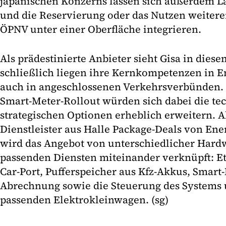
japanischen Konzerns lassen sich außerdem L
und die Reservierung oder das Nutzen weitere
ÖPNV unter einer Oberfläche integrieren.
Als prädestinierte Anbieter sieht Gisa in dies
schließlich liegen ihre Kernkompetenzen in En
auch in angeschlossenen Verkehrsverbünden.
Smart-Meter-Rollout würden sich dabei die te
strategischen Optionen erheblich erweitern. Al
Dienstleister aus Halle Package-Deals von Ene
wird das Angebot von unterschiedlicher Hard
passenden Diensten miteinander verknüpft: Et
Car-Port, Pufferspeicher aus Kfz-Akkus, Smart-
Abrechnung sowie die Steuerung des Systems 
passenden Elektrokleinwagen. (sg)