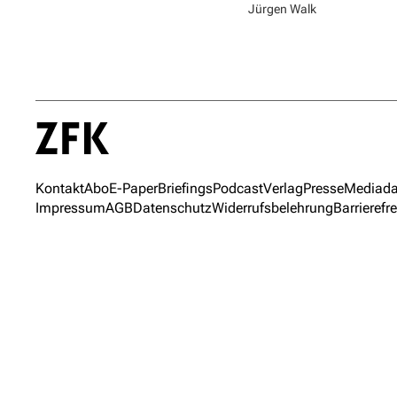
Jürgen Walk
Kontakt
Abo
E-Paper
Briefings
Podcast
Verlag
Presse
Mediada
Impressum
AGB
Datenschutz
Widerrufsbelehrung
Barrierefre