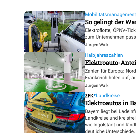
Mobilitätsmanagemen
So gelingt der Wa
Elektroflotte, ÖPNV-Tic
zum Unternehmen pass
Jürgen Walk
Halbjahreszahlen
Elektroauto-Antei
Zahlen für Europa: Nor
Frankreich holen auf, a
Jürgen Walk
Landkreise
Elektroautos in Ba
Bayern liegt bei Ladeinf
Landkreise und kreisfre
wie Ingolstadt und länd
deutliche Unterschiede.