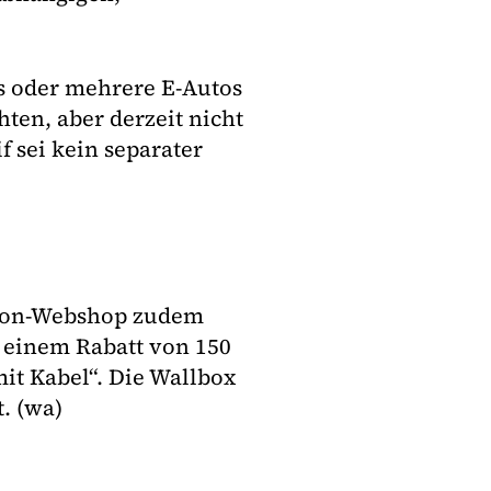
es oder mehrere E-Autos
en, aber derzeit nicht
 sei kein separater
m Eon-Webshop zudem
t einem Rabatt von 150
it Kabel“. Die Wallbox
. (wa)