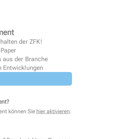
ment
halten der ZFK!
 ePaper
s aus der Branche
n Entwicklungen
ent?
ent können Sie
hier aktivieren
.