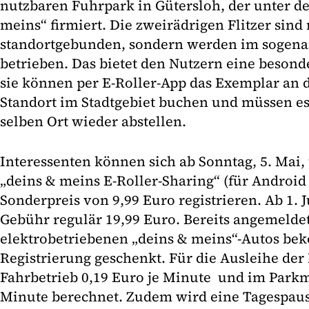
nutzbaren Fuhrpark in Gütersloh, der unter d
meins“ firmiert. Die zweirädrigen Flitzer sind 
standortgebunden, sondern werden im sogena
betrieben. Das bietet den Nutzern eine besonde
sie können per E-Roller-App das Exemplar an d
Standort im Stadtgebiet buchen und müssen es
selben Ort wieder abstellen.
Interessenten können sich ab Sonntag, 5. Mai, 
„deins & meins E-Roller-Sharing“ (für Android
Sonderpreis von 9,99 Euro registrieren. Ab 1. J
Gebühr regulär 19,99 Euro. Bereits angemelde
elektrobetriebenen „deins & meins“-Autos b
Registrierung geschenkt. Für die Ausleihe der
Fahrbetrieb 0,19 Euro je Minute und im Parkm
Minute berechnet. Zudem wird eine Tagespaus