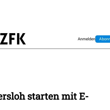
Anmelden
Abo
n
rsloh starten mit E-