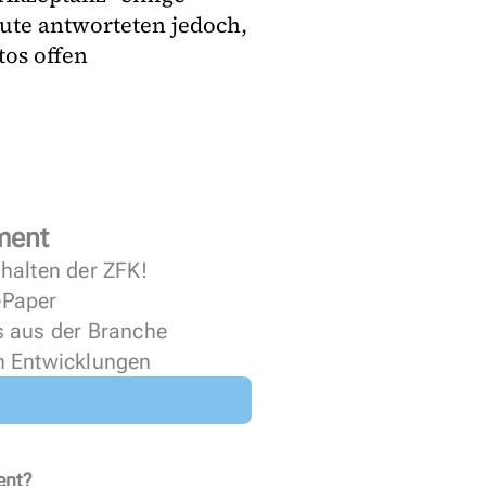
eute antworteten jedoch,
tos offen
ment
halten der ZFK!
 ePaper
s aus der Branche
n Entwicklungen
ent?