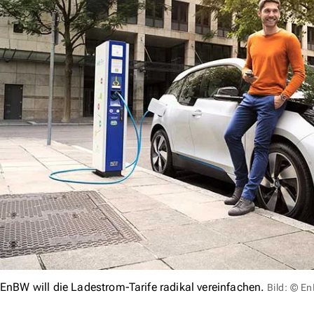
EnBW will die Ladestrom-Tarife radikal vereinfachen.
Bild: © E