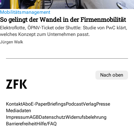
Mobilitätsmanagement
So gelingt der Wandel in der Firmenmobilität
Elektroflotte, ÖPNV-Ticket oder Shuttle: Studie von PwC klärt,
welches Konzept zum Unternehmen passt.
Jürgen Walk
Nach oben
Kontakt
Abo
E-Paper
Briefings
Podcast
Verlag
Presse
Mediadaten
Impressum
AGB
Datenschutz
Widerrufsbelehrung
Barrierefreiheit
Hilfe/FAQ