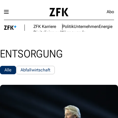
Abo
ZFK Karriere
Politik
Unternehmen
Energie
Digitalisierung
Wärmewende
ENTSORGUNG
Alle
Abfallwirtschaft