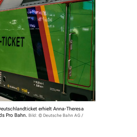
tschlandticket erhielt Anna-Theresa
ds Pro Bahn.
Bild: © Deutsche Bahn AG /