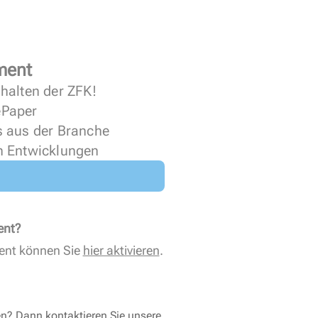
ment
halten der ZFK!
 ePaper
s aus der Branche
n Entwicklungen
ent?
ent können Sie
hier aktivieren
.
en? Dann kontaktieren Sie unsere