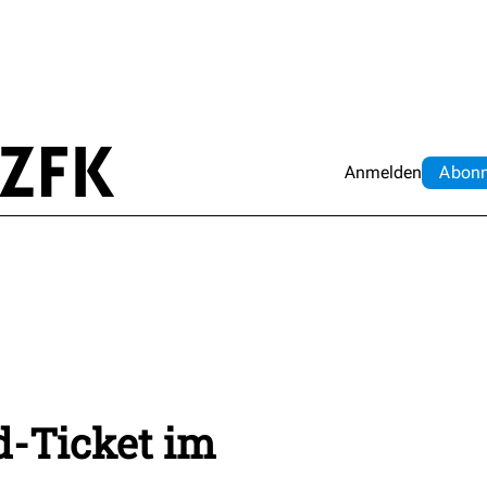
Anmelden
Abo
n
d-Ticket im