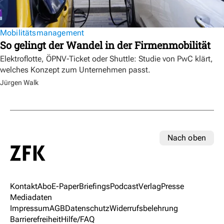
Mobilitätsmanagement
So gelingt der Wandel in der Firmenmobilität
Elektroflotte, ÖPNV-Ticket oder Shuttle: Studie von PwC klärt,
welches Konzept zum Unternehmen passt.
Jürgen Walk
Nach oben
Kontakt
Abo
E-Paper
Briefings
Podcast
Verlag
Presse
Mediadaten
Impressum
AGB
Datenschutz
Widerrufsbelehrung
Barrierefreiheit
Hilfe/FAQ