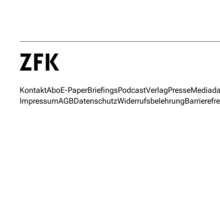
Kontakt
Abo
E-Paper
Briefings
Podcast
Verlag
Presse
Mediada
Impressum
AGB
Datenschutz
Widerrufsbelehrung
Barrierefre