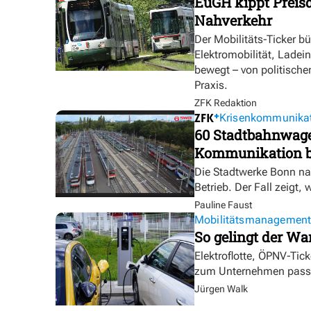
EuGH kippt Preisd
Nahverkehr
Der Mobilitäts-Ticker b
Elektromobilität, Ladei
bewegt – von politische
Praxis.
ZFK Redaktion
Krisenkommunika
60 Stadtbahnwagen
Kommunikation bl
Die Stadtwerke Bonn na
Betrieb. Der Fall zeigt, 
Pauline Faust
Mobilitätsmanagemen
So gelingt der Wa
Elektroflotte, ÖPNV-Tic
zum Unternehmen pass
Jürgen Walk