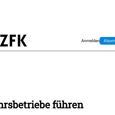
Anmelden
Abo
n
hrsbetriebe führen