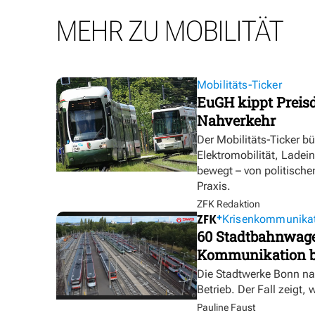
MEHR ZU MOBILITÄT
Mobilitäts-Ticker
EuGH kippt Preisd
Nahverkehr
Der Mobilitäts-Ticker b
Elektromobilität, Ladei
bewegt – von politische
Praxis.
ZFK Redaktion
Krisenkommunika
60 Stadtbahnwagen
Kommunikation bl
Die Stadtwerke Bonn na
Betrieb. Der Fall zeigt, 
Pauline Faust