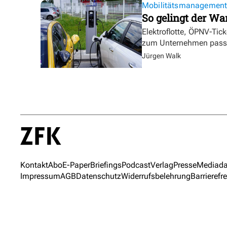
Mobilitätsmanagemen
So gelingt der Wa
Elektroflotte, ÖPNV-Tic
zum Unternehmen pass
Jürgen Walk
Kontakt
Abo
E-Paper
Briefings
Podcast
Verlag
Presse
Mediada
Impressum
AGB
Datenschutz
Widerrufsbelehrung
Barrierefre