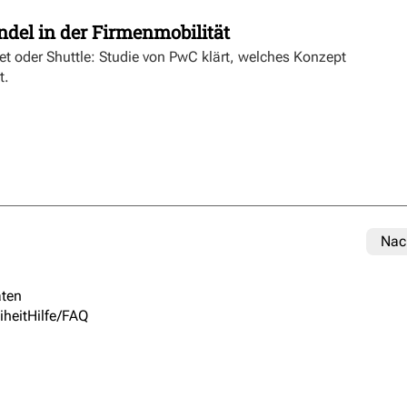
t
ndel in der Firmenmobilität
ket oder Shuttle: Studie von PwC klärt, welches Konzept
t.
Nac
ten
iheit
Hilfe/FAQ