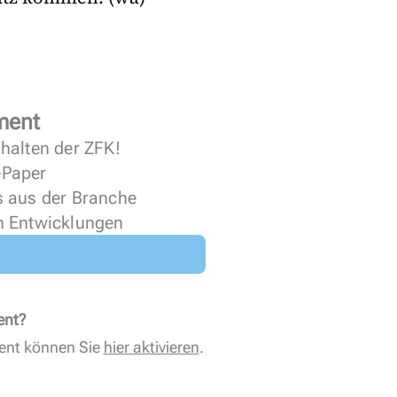
ment
halten der ZFK!
 ePaper
s aus der Branche
n Entwicklungen
ent?
ent können Sie
hier aktivieren
.