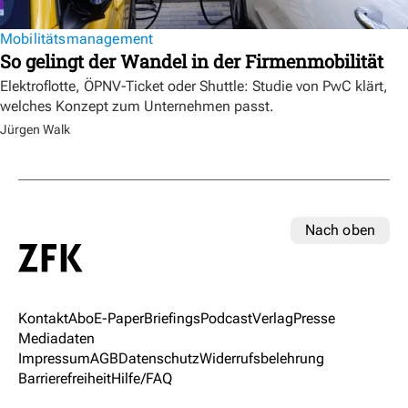
Mobilitätsmanagement
So gelingt der Wandel in der Firmenmobilität
Elektroflotte, ÖPNV-Ticket oder Shuttle: Studie von PwC klärt,
welches Konzept zum Unternehmen passt.
Jürgen Walk
Nach oben
Kontakt
Abo
E-Paper
Briefings
Podcast
Verlag
Presse
Mediadaten
Impressum
AGB
Datenschutz
Widerrufsbelehrung
Barrierefreiheit
Hilfe/FAQ