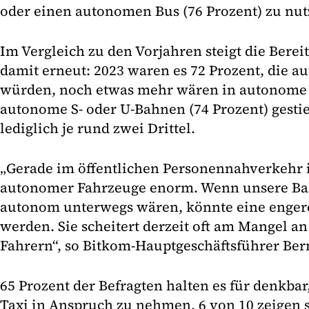
oder einen autonomen Bus (76 Prozent) zu nut
Im Vergleich zu den Vorjahren steigt die Berei
damit erneut: 2023 waren es 72 Prozent, die a
würden, noch etwas mehr wären in autonome B
autonome S- oder U-Bahnen (74 Prozent) gesti
lediglich je rund zwei Drittel.
„Gerade im öffentlichen Personennahverkehr i
autonomer Fahrzeuge enorm. Wenn unsere Ba
autonom unterwegs wären, könnte eine enger
werden. Sie scheitert derzeit oft am Mangel a
Fahrern“, so Bitkom-Hauptgeschäftsführer Ber
65 Prozent der Befragten halten es für denkbar
Taxi in Anspruch zu nehmen, 6 von 10 zeigen 