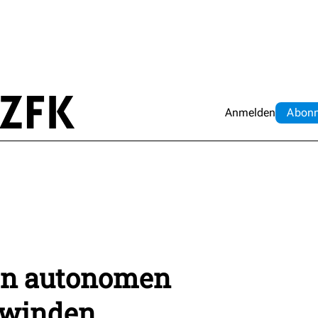
Anmelden
Abo
n
en autonomen
hwinden