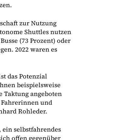
zen.
tschaft zur Nutzung
utonome Shuttles nutzen
usse (73 Prozent) oder
egen. 2022 waren es
st das Potenzial
hnen beispielsweise
e Taktung angeboten
n Fahrerinnen und
nhard Rohleder.
, ein selbstfahrendes
sich offen gegenüber