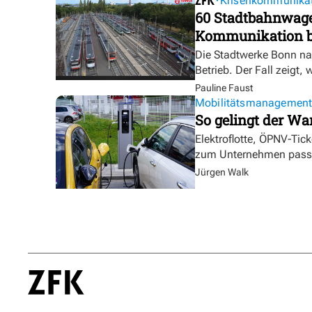
Krisenkommunika
60 Stadtbahnwagen
Kommunikation bl
Die Stadtwerke Bonn na
Betrieb. Der Fall zeigt, 
Pauline Faust
Mobilitätsmanagemen
So gelingt der Wa
Elektroflotte, ÖPNV-Tic
zum Unternehmen pass
Jürgen Walk