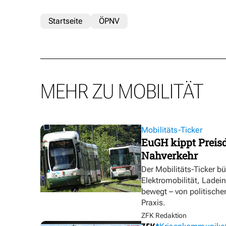
Startseite
ÖPNV
MEHR ZU MOBILITÄT
Mobilitäts-Ticker
EuGH kippt Preisd
Nahverkehr
Der Mobilitäts-Ticker b
Elektromobilität, Ladei
bewegt – von politische
Praxis.
ZFK Redaktion