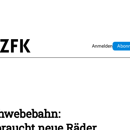
Anmelden
Abo
n
chwebebahn:
braucht neue Räder