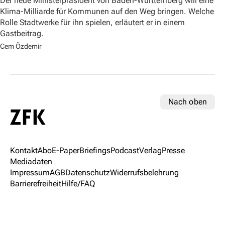
Der neue Ministerpräsident von Baden-Württemberg will eine
Klima-Milliarde für Kommunen auf den Weg bringen. Welche
Rolle Stadtwerke für ihn spielen, erläutert er in einem
Gastbeitrag.
Cem Özdemir
Nach oben
Kontakt
Abo
E-Paper
Briefings
Podcast
Verlag
Presse
Mediadaten
Impressum
AGB
Datenschutz
Widerrufsbelehrung
Barrierefreiheit
Hilfe/FAQ