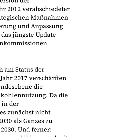
ersion der
ahr 2012 verabschiedeten
trategischen Maßnahmen
ierung und Anpassung
 das jüngste Update
tenkommissionen
h am Status der
Jahr 2017 verschärften
Bundesebene die
nkohlennutzung. Da die
 in der
es zunächst nicht
2030 als Ganzes zu
e 2030. Und ferner: