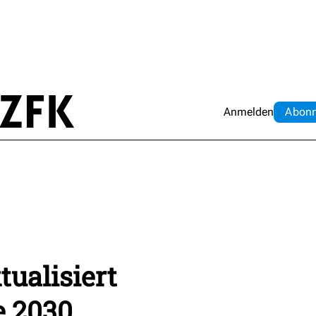
Anmelden
Abo
n
ualisiert
e 2030