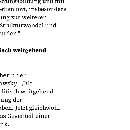
ierungsbildung und mit
eiten fort, insbesondere
ung zur weiteren
 Strukturwandel und
urden."
tisch weitgehend
cherin der
owsky: „Die
olitisch weitgehend
rung der
ben. Jetzt gleichwohl
as Gegenteil einer
tik.