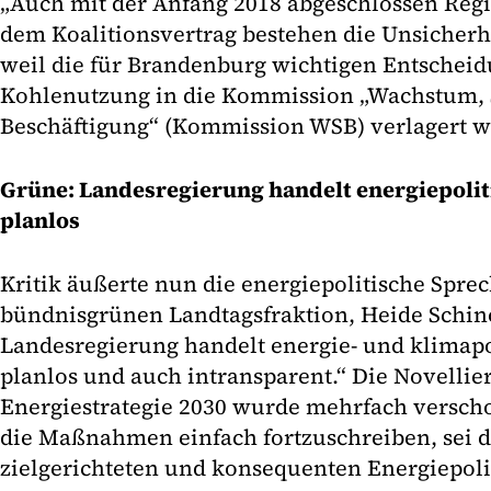
„Auch mit der Anfang 2018 abgeschlossen Reg
dem Koalitionsvertrag bestehen die Unsicherh
weil die für Brandenburg wichtigen Entscheid
Kohlenutzung in die Kommission „Wachstum,
Beschäftigung“ (Kommission WSB) verlagert w
Grüne: Landesregierung handelt energiepoli
planlos
Kritik äußerte nun die energiepolitische Spre
bündnisgrünen Landtagsfraktion, Heide Schin
Landesregierung handelt energie- und klimap
planlos und auch intransparent.“ Die Novellie
Energiestrategie 2030 wurde mehrfach verscho
die Maßnahmen einfach fortzuschreiben, sei d
zielgerichteten und konsequenten Energiepoli