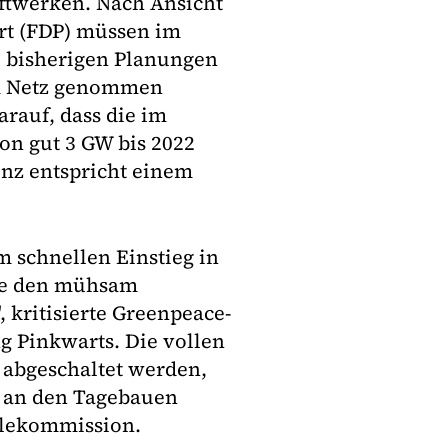
ftwerken. Nach Ansicht
rt (FDP) müssen im
e bisherigen Planungen
om Netz genommen
rauf, dass die im
n gut 3 GW bis 2022
enz entspricht einem
 schnellen Einstieg in
sie den mühsam
kritisierte Greenpeace-
g Pinkwarts. Die vollen
abgeschaltet werden,
 an den Tagebauen
hlekommission.