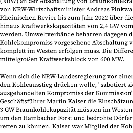
(NRW) an der Abschaltung von Braunkohlekra
von NRW-Wirtschaftsminister Andreas Pinkwa
Rheinischen Revier bis zum Jahr 2022 über di
hinaus Kraftwerkskapazitäten von 2,4 GW v
werden. Umweltverbände beharren dagegen da
Kohlekompromiss vorgesehene Abschaltung vo
komplett im Westen erfolgen muss. Die Differ
mittelgroßen Kraftwerksblock von 600 MW.
Wenn sich die NRW-Landesregierung vor einem
den Kohleausstieg drücken wolle, "sabotiert 
ausgehandelten Kompromiss der Kommission", 
Geschäftsführer Martin Kaiser die Einschätzun
3 GW Braunkohlekapazität müssten im Westen 
um den Hambacher Forst und bedrohte Dörfer
retten zu können. Kaiser war Mitglied der Ko