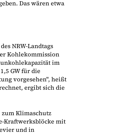
geben. Das wären etwa
s des NRW-Landtags
 der Kohlekommission
aunkohlekapazität im
1,5 GW für die
tung vorgesehen", heißt
echnet, ergibt sich die
e zum Klimaschutz
e-Kraftwerksblöcke mit
evier und in