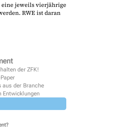
 eine jeweils vierjährige
 werden. RWE ist daran
ment
halten der ZFK!
 ePaper
s aus der Branche
n Entwicklungen
ent?