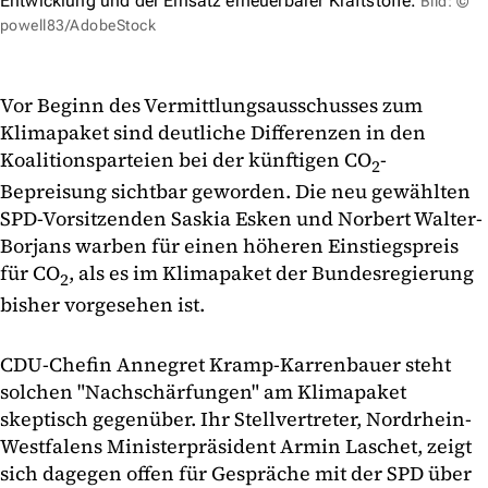
Entwicklung und der Einsatz erneuerbarer Kraftstoffe.
Bild: ©
powell83/AdobeStock
Vor Beginn des Vermittlungsausschusses zum
Klimapaket sind deutliche Differenzen in den
Koalitionsparteien bei der künftigen CO
-
2
Bepreisung sichtbar geworden. Die neu gewählten
SPD-Vorsitzenden Saskia Esken und Norbert Walter-
Borjans warben für einen höheren Einstiegspreis
für CO
, als es im Klimapaket der Bundesregierung
2
bisher vorgesehen ist.
CDU-Chefin Annegret Kramp-Karrenbauer steht
solchen "Nachschärfungen" am Klimapaket
skeptisch gegenüber. Ihr Stellvertreter, Nordrhein-
Westfalens Ministerpräsident Armin Laschet, zeigt
sich dagegen offen für Gespräche mit der SPD über