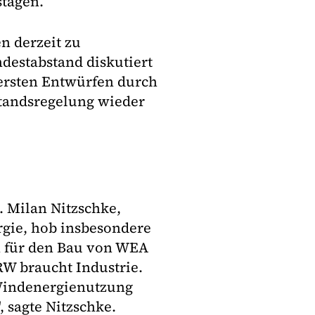
stagen.
en derzeit zu
destabstand diskutiert
 ersten Entwürfen durch
standsregelung wieder
. Milan Nitzschke,
rgie, hob insbesondere
en für den Bau von WEA
RW braucht Industrie.
 Windenergienutzung
 sagte Nitzschke.