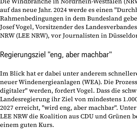
Die Windbranche in Nordrhein-Westfalen (NRW)
auf das neue Jahr. 2024 werde es einen "Durch
Rahmenbedingungen in dem Bundesland geben,
Josef Vogel, Vorsitzender des Landesverbande
NRW (LEE NRW), vor Journalisten in Düsseldor
Regierungsziel "eng, aber machbar"
Im Blick hat er dabei unter anderem schnell
neuer Windenergieanlagen (WEA). Die Prozesse
digitaler" werden, fordert Vogel. Dass die sch
Landesregierung ihr Ziel von mindestens 1.00
2027 erreicht, "wird eng, aber machbar". Unter
LEE NRW die Koalition aus CDU und Grünen be
einem guten Kurs.