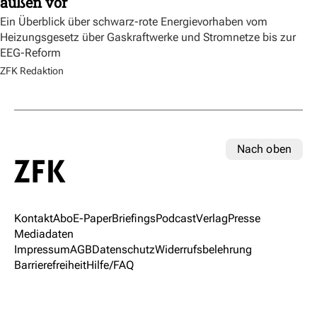
außen vor
Ein Überblick über schwarz-rote Energievorhaben vom
Heizungsgesetz über Gaskraftwerke und Stromnetze bis zur
EEG-Reform
ZFK Redaktion
Nach oben
Kontakt
Abo
E-Paper
Briefings
Podcast
Verlag
Presse
Mediadaten
Impressum
AGB
Datenschutz
Widerrufsbelehrung
Barrierefreiheit
Hilfe/FAQ