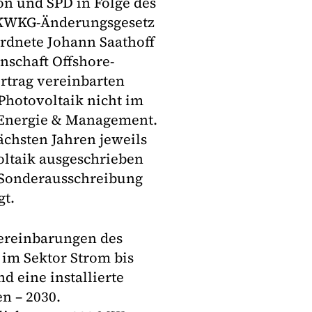
on und SPD in Folge des
/KWKG-Änderungsgesetz
ordnete Johann Saathoff
nschaft Offshore-
rtrag vereinbarten
hotovoltaik nicht im
g Energie & Management.
ächsten Jahren jeweils
oltaik ausgeschrieben
e Sonderausschreibung
gt.
Vereinbarungen des
 im Sektor Strom bis
d eine installierte
n – 2030.