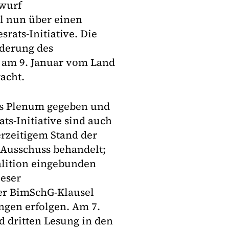
twurf
l nun über einen
rats-Initiative. Die
nderung des
 am 9. Januar vom Land
acht.
ins Plenum gegeben und
ts-Initiative sind auch
rzeitigem Stand der
m Ausschuss behandelt;
lition eingebunden
eser
r BimSchG-Klausel
ngen erfolgen. Am 7.
d dritten Lesung in den