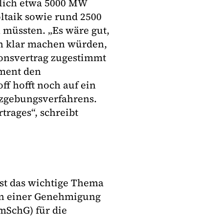
rlich etwa 5000 MW
ltaik sowie rund 2500
 müssten. „Es wäre gut,
en klar machen würden,
ionsvertrag zugestimmt
ement den
ff hofft noch auf ein
tzgebungsverfahrens.
trages“, schreibt
ist das wichtige Thema
sen einer Genehmigung
mSchG) für die