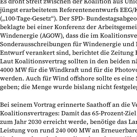
Es droht Streit zwischen der Koalition aus Uni
jüngst erarbeitetem Referentenentwurfs EEG
(„100-Tage-Gesetz“). Der SPD- Bundestagsabge
beklagte bei einer Konferenz der Arbeitsgemei
Windenergie (AGOW), dass die im Koalitionsve
Sonderausschreibungen für Windenergie und P
Entwurf verankert sind, berichtet die Zeitun
Laut Koalitionsvertrag sollten in den beiden n
4000 MW für die Windkraft und für die Photov
werden. Auch für Wind offshore sollte es ein
geben; die Menge wurde bislang nicht festgele
Bei seinem Vortrag erinnerte Saathoff an die 
Koalitionsvertrages: Damit das 65-Prozent-Ziel
zum Jahr 2030 erreicht werde, benötige das Lan
Leistung von rund 240 000 MW an Erneuerbare