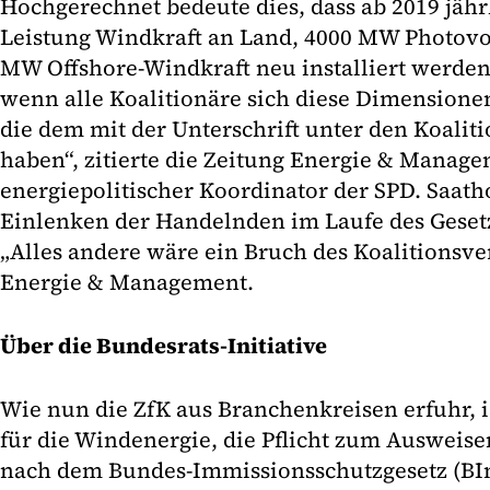
Hochgerechnet bedeute dies, dass ab 2019 jäh
Leistung Windkraft an Land, 4000 MW Photovo
MW Offshore-Windkraft neu installiert werden
wenn alle Koalitionäre sich diese Dimension
die dem mit der Unterschrift unter den Koalit
haben“, zitierte die Zeitung Energie & Manag
energiepolitischer Koordinator der SPD. Saatho
Einlenken der Handelnden im Laufe des Gese
„Alles andere wäre ein Bruch des Koalitionsver
Energie & Management.
Über die Bundesrats-Initiative
Wie nun die ZfK aus Branchenkreisen erfuhr, 
für die Windenergie, die Pflicht zum Auswei
nach dem Bundes-Immissionsschutzgesetz (BI