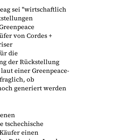
eag sei "wirtschaftlich
kstellungen
n Greenpeace
üfer von Cordes +
riser
ür die
ng der Rückstellung
r laut einer Greenpeace-
raglich, ob
 noch generiert werden
benen
e tschechische
 Käufer einen