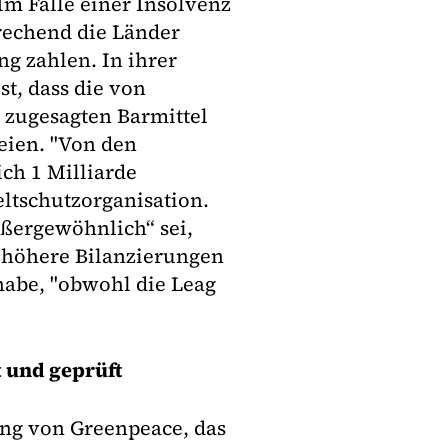
Im Falle einer Insolvenz
rechend die Länder
g zahlen. In ihrer
st, dass die von
e zugesagten Barmittel
seien. "Von den
ich 1 Milliarde
eltschutzorganisation.
ußergewöhnlich“ sei,
 höhere Bilanzierungen
habe, "obwohl die Leag
t und geprüft
ng von Greenpeace, das