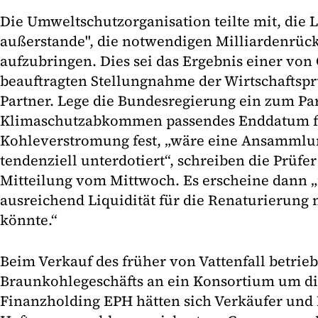
Die Umweltschutzorganisation teilte mit, die L
außerstande", die notwendigen Milliardenrüc
aufzubringen. Dies sei das Ergebnis einer vo
beauftragten Stellungnahme der Wirtschaftspr
Partner. Lege die Bundesregierung ein zum Pa
Klimaschutzabkommen passendes Enddatum f
Kohleverstromung fest, „wäre eine Ansammlu
tendenziell unterdotiert“, schreiben die Prüfe
Mitteilung vom Mittwoch. Es erscheine dann „f
ausreichend Liquidität für die Renaturierung
könnte.“
Beim Verkauf des früher von Vattenfall betrie
Braunkohlegeschäfts an ein Konsortium um di
Finanzholding EPH hätten sich Verkäufer und