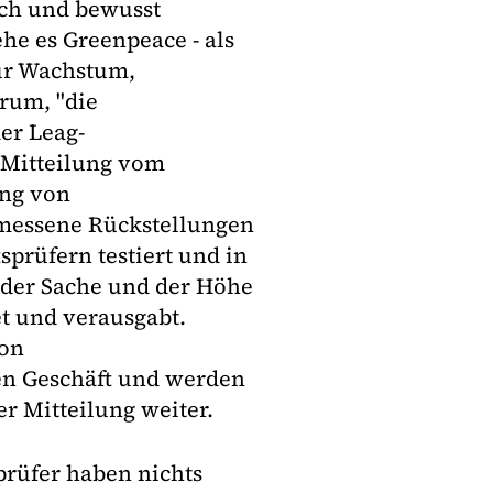
sch und bewusst
he es Greenpeace - als
ür Wachstum,
arum, "die
der Leag-
 Mitteilung vom
ng von
messene Rückstellungen
sprüfern testiert und in
 der Sache und der Höhe
et und verausgabt.
von
n Geschäft und werden
er Mitteilung weiter.
rüfer haben nichts