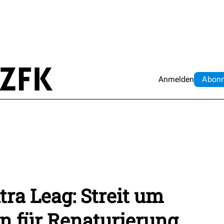
Anmelden
Abo
n
ra Leag: Streit um
n für Renaturierung