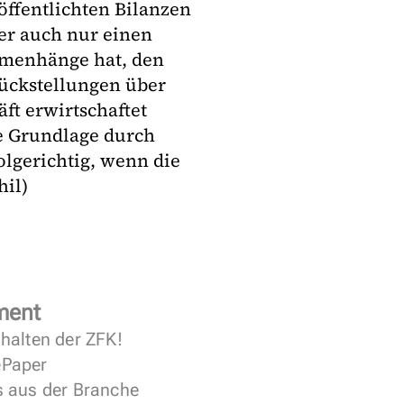
̈ffentlichten Bilanzen
er auch nur einen
mmenhänge hat, den
̈ckstellungen über
ft erwirtschaftet
he Grundlage durch
folgerichtig, wenn die
hil)
ment
halten der ZFK!
 ePaper
s aus der Branche