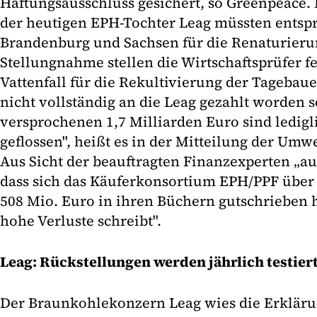
Haftungsausschluss gesichert, so Greenpeace. 
der heutigen EPH-Tochter Leag müssten entsp
Brandenburg und Sachsen für die Renaturierun
Stellungnahme stellen die Wirtschaftsprüfer fe
Vattenfall für die Rekultivierung der Tagebau
nicht vollständig an die Leag gezahlt worden 
versprochenen 1,7 Milliarden Euro sind ledigl
geflossen", heißt es in der Mitteilung der Umw
Aus Sicht der beauftragten Finanzexperten „a
dass sich das Käuferkonsortium EPH/PPF über
508 Mio. Euro in ihren Büchern gutschrieben 
hohe Verluste schreibt".
Leag: Rückstellungen werden jährlich testier
Der Braunkohlekonzern Leag wies die Erkläru