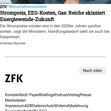
Wirtschaftsministerin
Strompreis, EEG-Kosten, Gas: Reiche skizziert
Energiewende-Zukunft
Die Strompreise würden erst in den 2030er Jahren spürbar
sinken, sagt die Ministerin. Handlungsbedarf sieht sie auch bei
Gaspreisen.
Andreas Baumer
Nach oben
Kontakt
Abo
E-Paper
Briefings
Podcast
Verlag
Presse
Mediadaten
Impressum
AGB
Datenschutz
Widerrufsbelehrung