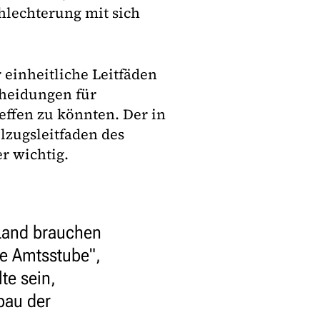
hlechterung mit sich
 einheitliche Leitfäden
heidungen für
effen zu könnten. Der in
lzugsleitfaden des
r wichtig.
Land brauchen
de Amtsstube",
te sein,
bau der