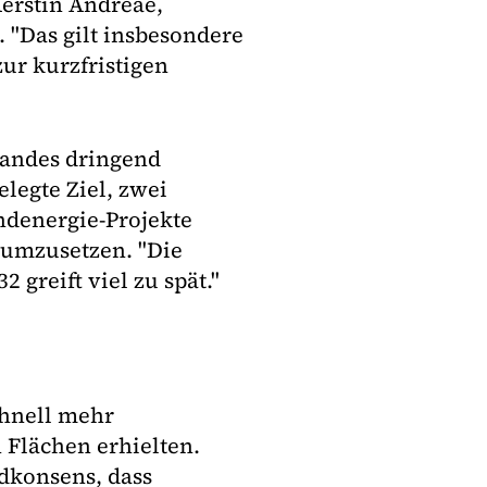
erstin Andreae,
"Das gilt insbesondere
ur kurzfristigen
bandes dringend
legte Ziel, zwei
ndenergie-Projekte
 umzusetzen. "Die
2 greift viel zu spät."
chnell mehr
Flächen erhielten.
dkonsens, dass