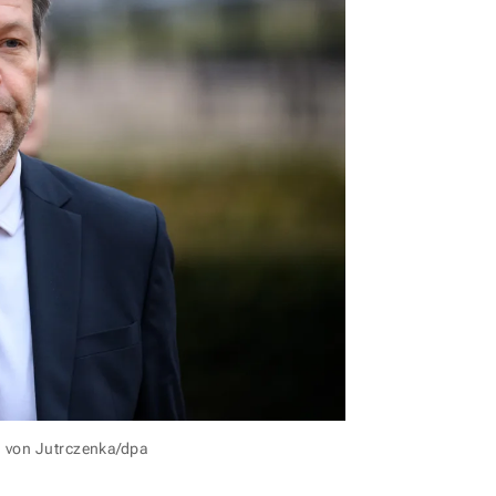
d von Jutrczenka/dpa