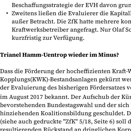
Beschaffungsstrategie der EVH davon grun
Zweitens ließen die Evaluierer die Kapit
außer Betracht. Die ZfK hatte mehrere k
Kraftwerksbetreiber angefragt. Nur Olaf S
kurzfristig zur Verfügung.
Trianel Hamm-Uentrop wieder im Minus?
Dass die Förderung der hocheffizienten Kraft
Kopplungs(KWK)-Bestandsanlagen gekürzt werde
der Evaluierung des bisherigen Fördersatzes 
im August 2017 bekannt. Der Aufschub der Kü
bevorstehenden Bundestagswahl und der sich
hinziehenden Koalitionsbildung geschuldet. 
(siehe auch gedruckte "ZfK" 5/18, Seite 6) soll
resultierenden Rückstand an dringlichen Kor