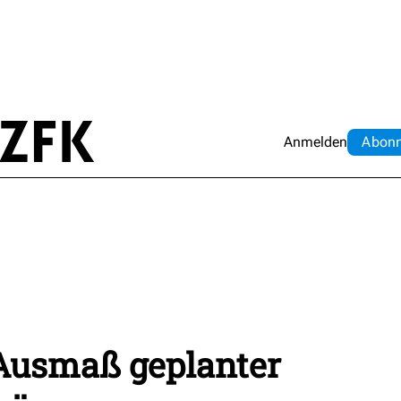
Anmelden
Abo
n
t Ausmaß geplanter