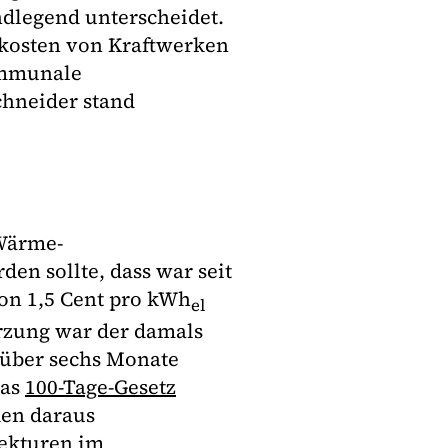
dlegend unterscheidet.
alkosten von Kraftwerken
ommunale
chneider stand
-Wärme-
n sollte, dass war seit
von 1,5 Cent pro kWh
el
rzung war der damals
 über sechs Monate
Das
100-Tage-Gesetz
 den daraus
rekturen im