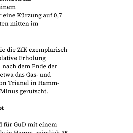
seinem
 eine Kürzung auf 0,7
eten mitten im
ie die ZfK exemplarisch
elative Erholung
n nach dem Ende der
 etwa das Gas- und
on Trianel in Hamm-
 Minus gerutscht.
ot
d für GuD mit einem
als in Hamm, nämlich 35