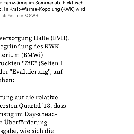
der Fernwärme im Sommer ab. Elektrisch
o. In Kraft-Wärme-Kopplung (KWK) wird
ild: Fechner © SWH
versorgung Halle (EVH),
 Begründung des KWK-
sterium (BMWi)
uckten "ZfK" (Seiten 1
der "Evaluierung", auf
ehen:
fung auf die relative
rsten Quartal '18, dass
ristig im Day-ahead-
ne Überförderung.
sgabe, wie sich die