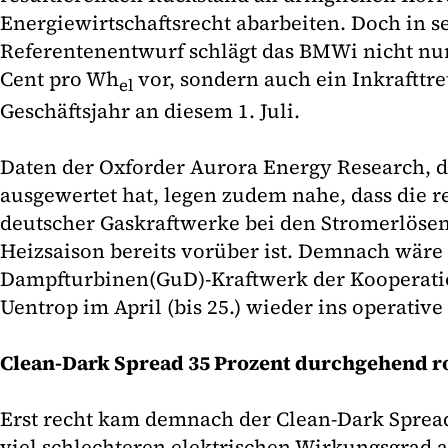
Energiewirtschaftsrecht abarbeiten. Doch in 
Referentenentwurf schlägt das BMWi nicht nur
Cent pro Wh
vor, sondern auch ein Inkrafttr
el
Geschäftsjahr an diesem 1. Juli.
Daten der Oxforder Aurora Energy Research, d
ausgewertet hat, legen zudem nahe, dass die r
deutscher Gaskraftwerke bei den Stromerlöse
Heizsaison bereits vorüber ist. Demnach wäre
Dampfturbinen(GuD)-Kraftwerk der Kooperati
Uentrop im April (bis 25.) wieder ins operative
Clean-Dark Spread 35 Prozent durchgehend r
Erst recht kam demnach der Clean-Dark Sprea
viel schlechteren elektrischen Wirkungsgrad 