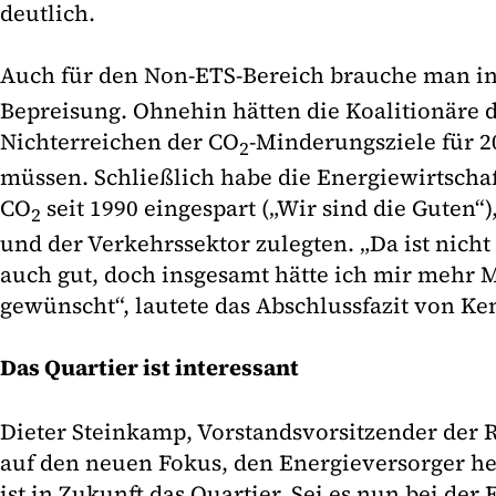
deutlich.
Auch für den Non-ETS-Bereich brauche man in
Bepreisung. Ohnehin hätten die Koalitionäre d
Nichterreichen der CO
-Minderungsziele für 2
2
müssen. Schließlich habe die Energiewirtschaf
CO
seit 1990 eingespart („Wir sind die Guten
2
und der Verkehrssektor zulegten. „Da ist nicht 
auch gut, doch insgesamt hätte ich mir mehr M
gewünscht“, lautete das Abschlussfazit von 
Das Quartier ist interessant
Dieter Steinkamp, Vorstandsvorsitzender der 
auf den neuen Fokus, den Energieversorger he
ist in Zukunft das Quartier. Sei es nun bei de