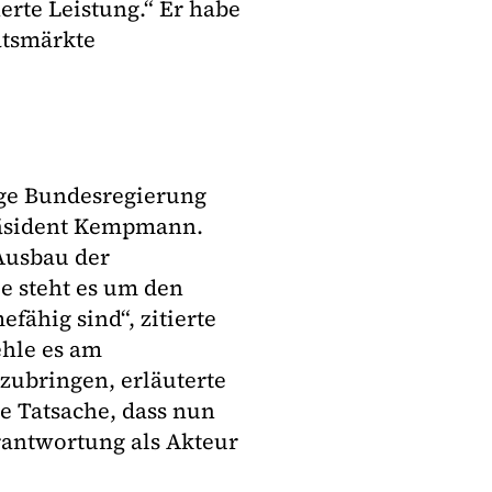
herte Leistung.“ Er habe
tätsmärkte
tige Bundesregierung
räsident Kempmann.
Ausbau der
e steht es um den
ähig sind“, zitierte
hle es am
zubringen, erläuterte
e Tatsache, dass nun
erantwortung als Akteur