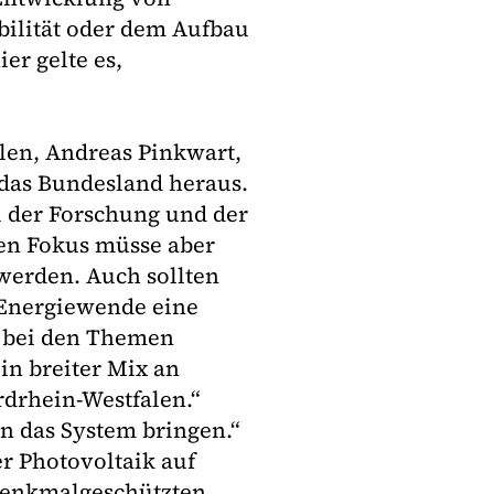
ilität oder dem Aufbau
er gelte es,
len, Andreas Pinkwart,
r das Bundesland heraus.
i der Forschung und der
den Fokus müsse aber
werden. Auch sollten
 Energiewende eine
e bei den Themen
in breiter Mix an
rdrhein-Westfalen.“
in das System bringen.“
r Photovoltaik auf
 denkmalgeschützten