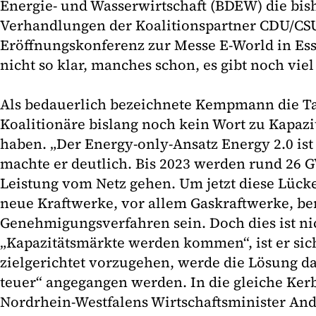
Energie- und Wasserwirtschaft (BDEW) die bis
Verhandlungen der Koalitionspartner CDU/CSU
Eröffnungskonferenz zur Messe E-World in Esse
nicht so klar, manches schon, es gibt noch viel
Als bedauerlich bezeichnete Kempmann die Tat
Koalitionäre bislang noch kein Wort zu Kapazi
haben. „Der Energy-only-Ansatz Energy 2.0 ist
machte er deutlich. Bis 2023 werden rund 26 G
Leistung vom Netz gehen. Um jetzt diese Lücke
neue Kraftwerke, vor allem Gaskraftwerke, be
Genehmigungsverfahren sein. Doch dies ist nic
„Kapazitätsmärkte werden kommen“, ist er sich
zielgerichtet vorzugehen, werde die Lösung d
teuer“ angegangen werden. In die gleiche Ker
Nordrhein-Westfalens Wirtschaftsminister And