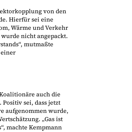
 Sektorkopplung von den
e. Hierfür sei eine
trom, Wärme und Verkehr
r wurde nicht angepackt.
rstands“, mutmaßte
 einer
 Koalitionäre auch die
ositiv sei, dass jetzt
iere aufgenommen wurde,
ertschätzung. „Gas ist
lems“, machte Kempmann