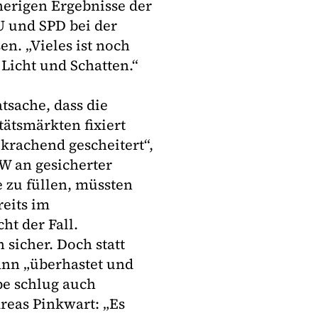
herigen Ergebnisse der
 und SPD bei der
n. „Vieles ist noch
 Licht und Schatten.“
sache, dass die
tätsmärkten fixiert
 krachend gescheitert“,
W an gesicherter
 zu füllen, müssten
reits im
ht der Fall.
 sicher. Doch statt
ann „überhastet und
be schlug auch
reas Pinkwart: „Es