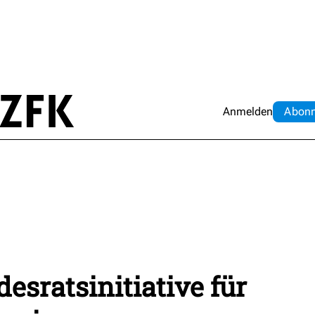
Anmelden
Abo
n
desratsinitiative für