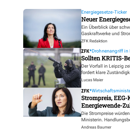
Energiegesetze-Ticker
Neuer Energieges
Ein Überblick über sch
Gaskraftwerke und Stro
ZFK Redaktion
Drohnenangriff in 
Sollten KRITIS-Be
Der Vorfall in Leipzig ze
fordert klare Zuständigk
Lucas Maier
Wirtschaftsministe
Strompreis, EEG-K
Energiewende-Zu
Die Strompreise würden 
Ministerin. Handlungsbe
Andreas Baumer