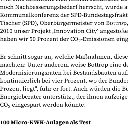
noch Nachbesserungsbedarf herrscht, wurde a
Kommunalkonferenz der SPD-Bundestagsfrakti
Tischer (SPD), Oberbürgermeister von Bottrop, 
2010 unser Projekt ‚Innovation City‘ angestoß
haben wir 50 Prozent der CO
-Emissionen eing
2
Er schnitt sogar an, welche Maßnahmen, dies
machten: Unter anderem weise Bottrop eine d
Modernisierungsraten bei Bestandsbauten auf.
kontinuierlich bei vier Prozent, wo der Bunde
Prozent liegt", fuhr er fort. Auch würden die 
Energieberater unterstützt, der ihnen aufzeig
CO
eingespart werden könnte.
2
100 Micro-KWK-Anlagen als Test