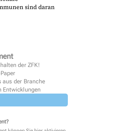
ommunen sind daran
ment
halten der ZFK!
 ePaper
s aus der Branche
n Entwicklungen
ent?
ent können Sie
hier aktivieren
.