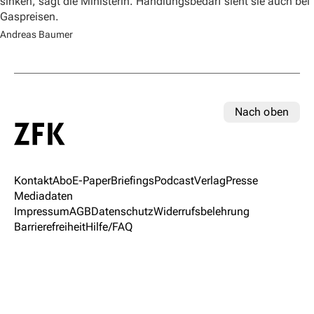
sinken, sagt die Ministerin. Handlungsbedarf sieht sie auch bei
Gaspreisen.
Andreas Baumer
Nach oben
Kontakt
Abo
E-Paper
Briefings
Podcast
Verlag
Presse
Mediadaten
Impressum
AGB
Datenschutz
Widerrufsbelehrung
Barrierefreiheit
Hilfe/FAQ