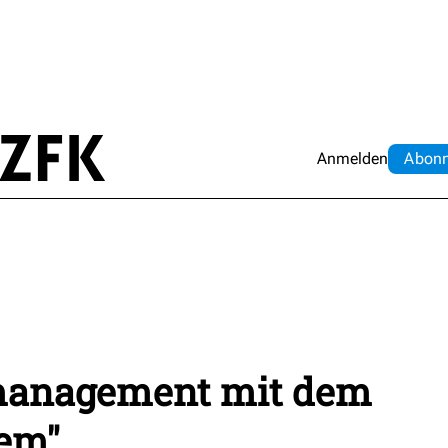
Anmelden
Abo
n
management mit dem
em"