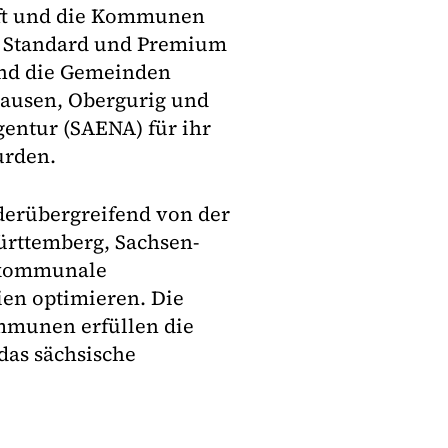
üft und die Kommunen
s, Standard und Premium
ind die Gemeinden
hausen, Obergurig und
gentur (SAENA) für ihr
urden.
erübergreifend von der
rttemberg, Sachsen-
s kommunale
en optimieren. Die
ommunen erfüllen die
 das sächsische