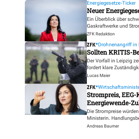
Energiegesetze-Ticker
Neuer Energieges
Ein Überblick über sch
Gaskraftwerke und Stro
ZFK Redaktion
Drohnenangriff in 
Sollten KRITIS-Be
Der Vorfall in Leipzig ze
fordert klare Zuständigk
Lucas Maier
Wirtschaftsministe
Strompreis, EEG-K
Energiewende-Zu
Die Strompreise würden 
Ministerin. Handlungsbe
Andreas Baumer