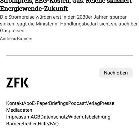
Strompreis, EEG-Kosten, Gas: Reiche skizziert
Energiewende-Zukunft
Die Strompreise würden erst in den 2030er Jahren spürbar
sinken, sagt die Ministerin. Handlungsbedarf sieht sie auch bei
Gaspreisen.
Andreas Baumer
Nach oben
Kontakt
Abo
E-Paper
Briefings
Podcast
Verlag
Presse
Mediadaten
Impressum
AGB
Datenschutz
Widerrufsbelehrung
Barrierefreiheit
Hilfe/FAQ