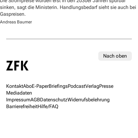
Die Strompreise würden erst in den 2030er Jahren spürbar
sinken, sagt die Ministerin. Handlungsbedarf sieht sie auch bei
Gaspreisen.
Andreas Baumer
Nach oben
Kontakt
Abo
E-Paper
Briefings
Podcast
Verlag
Presse
Mediadaten
Impressum
AGB
Datenschutz
Widerrufsbelehrung
Barrierefreiheit
Hilfe/FAQ