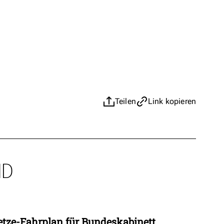
Teilen
Link kopieren
ND
etze-Fahrplan für Bundeskabinett