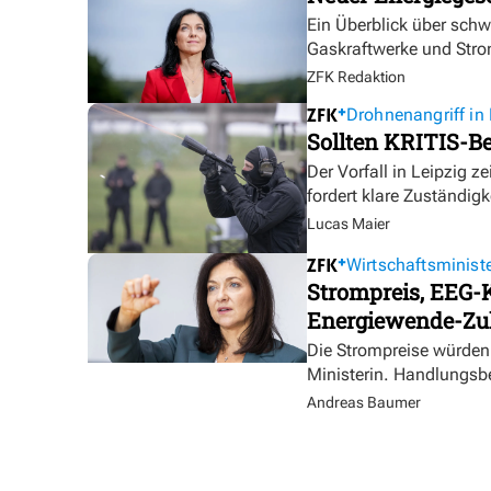
Ein Überblick über sch
Gaskraftwerke und Stro
ZFK Redaktion
Drohnenangriff in 
Sollten KRITIS-Be
Der Vorfall in Leipzig ze
fordert klare Zuständigk
Lucas Maier
Wirtschaftsministe
Strompreis, EEG-K
Energiewende-Zu
Die Strompreise würden 
Ministerin. Handlungsbe
Andreas Baumer