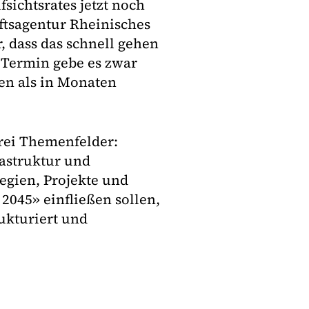
sichtsrates jetzt noch
nftsagentur Rheinisches
r, dass das schnell gehen
 Termin gebe es zwar
en als in Monaten
drei Themenfelder:
astruktur und
egien, Projekte und
2045» einfließen sollen,
rukturiert und