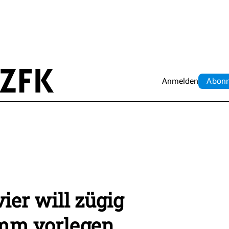
Anmelden
Abo
n
ier will zügig
mm vorlegen