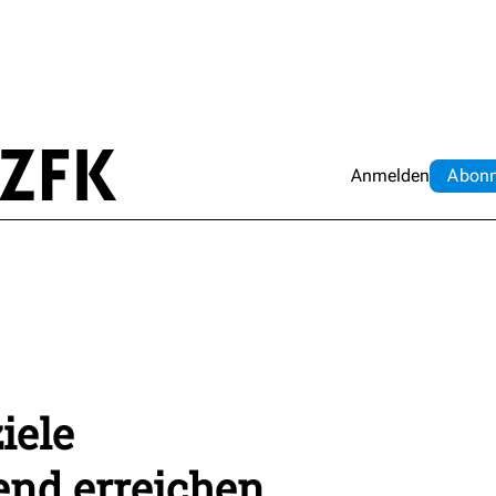
Anmelden
Abo
n
iele
end erreichen