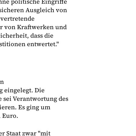
hne politische Eingriffe
 sicheren Ausgleich von
lvertretende
er von Kraftwerken und
cherheit, dass die
stitionen entwertet."
en
 eingelegt. Die
e sei Verantwortung des
zieren. Es ging um
 Euro.
er Staat zwar "mit