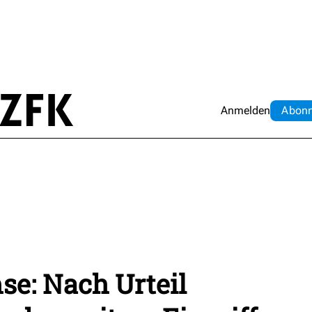
Anmelden
Abo
n
e: Nach Urteil