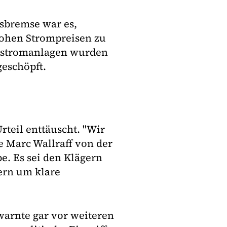
isbremse war es,
hohen Strompreisen zu
kostromanlagen wurden
geschöpft.
teil enttäuscht. "Wir
e Marc Wallraff von der
be. Es sei den Klägern
ern um klare
arnte gar vor weiteren