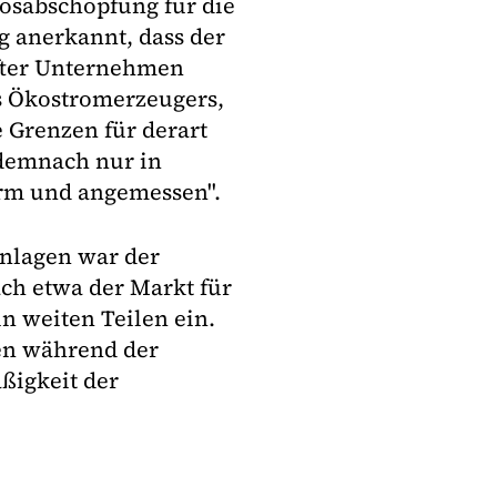
ösabschöpfung für die
ig anerkannt, dass der
pfter Unternehmen
des Ökostromerzeugers,
e Grenzen für derart
n demnach nur in
rm und angemessen".
Anlagen war der
ch etwa der Markt für
n weiten Teilen ein.
en während der
ßigkeit der