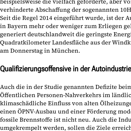
beispielsweise die vielfach geforderte, aber v
verhinderte Abschaffung der sogenannten 10H
Seit die Regel 2014 eingeführt wurde, ist der
in Bayern mehr oder weniger zum Erliegen 
generiert deutschlandweit die geringste Ener
Quadratkilometer Landesfläche aus der Windkr
am Donnerstag in München.
Qualifizierungsoffensive in der Autoindustri
Auch die in der Studie genannten Defizite be
Öffentlichen Personen-Nahverkehrs im ländl
klimaschädliche Einfluss von alten Ölheizun
einen ÖPNV-Ausbau und einer Förderung mod
fossile Brennstoffe ist nicht neu. Auch die Ind
umgekrempelt werden, sollen die Ziele erreic