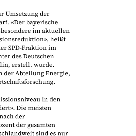
zur Umsetzung der
rf. «Der bayerische
nsbesondere im aktuellen
sionsreduktion», heißt
 der SPD-Fraktion im
hter des Deutschen
lin, erstellt wurde.
in der Abteilung Energie,
rtschaftsforschung.
missionsniveau in den
ert». Die meisten
nach der
rozent der gesamten
chlandweit sind es nur