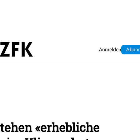
Anmelden
Abo
n
stehen «erhebliche