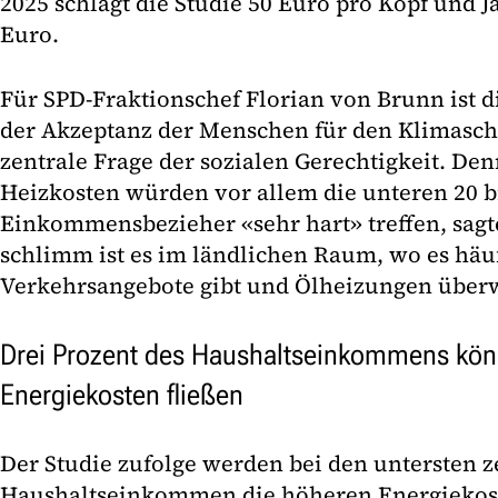
2025 schlägt die Studie 50 Euro pro Kopf und Ja
Euro.
Für SPD-Fraktionschef Florian von Brunn ist d
der Akzeptanz der Menschen für den Klimasch
zentrale Frage der sozialen Gerechtigkeit. Den
Heizkosten würden vor allem die unteren 20 bi
Einkommensbezieher «sehr hart» treffen, sagt
schlimm ist es im ländlichen Raum, wo es häu
Verkehrsangebote gibt und Ölheizungen über
Drei Prozent des Haushaltseinkommens könn
Energiekosten fließen
Der Studie zufolge werden bei den untersten z
Haushaltseinkommen die höheren Energiekost