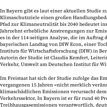
In Bayern gibt es laut einer aktuellen Studie 
Klimaschutzziele einen großen Handlungsbeda
Pfad zur Klimaneutralität bis 2040 bedeutet i
Jahrzehnt erhebliche Anstrengungen zur Emis
es in der 114-seitigen Analyse, die im Auftrag
bayerischen Landtag von DIW Econ, einer Toc
Instituts für Wirtschaftsforschung (DIW) in Ber
Autorin der Studie ist Claudia Kemfert, Leiter
Verkehr, Umwelt am Deutschen Institut für Wi
Im Freistaat hat sich der Studie zufolge das E
vergangenen 15 Jahren «nicht merklich veränd
klimaschädlichen Emissionen verursacht dem
Verkehrssektor. In Bayern ist er für rund 40 P
Treibhausgasemissionen verantwortlich, deuts