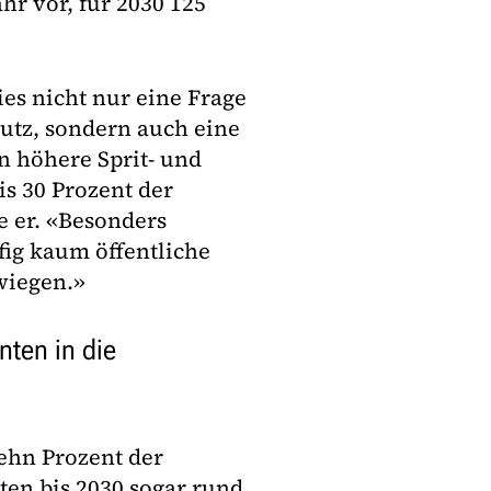
hr vor, für 2030 125
ies nicht nur eine Frage
utz, sondern auch eine
n höhere Sprit- und
s 30 Prozent der
e er. «Besonders
fig kaum öffentliche
wiegen.»
ten in die
ehn Prozent der
en bis 2030 sogar rund