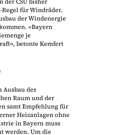
on der CSU bisher
-Regel für Windräder.
 Ausbau der Windenergie
gekommen. «Bayern
giemenge je
aft», betonte Kemfert
e
im Ausbau des
ichen Raum und der
gen samt Empfehlung für
erner Heizanlagen ohne
ustrie in Bayern muss
ht werden. Um die