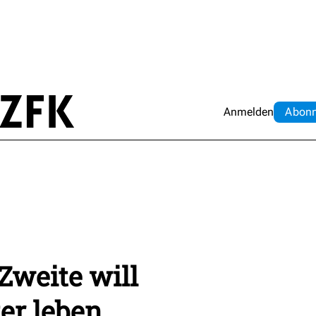
Anmelden
Abo
n
Zweite will
er leben