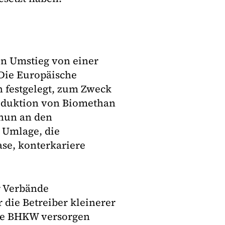
en Umstieg von einer
 Die Europäische
 festgelegt, zum Zweck
roduktion von Biomethan
 nun an den
e Umlage, die
ase, konterkariere
r Verbände
 die Betreiber kleinerer
se BHKW versorgen