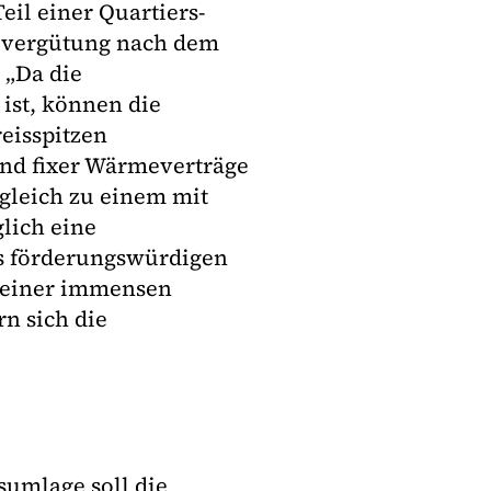
eil einer Quartiers-
evergütung nach dem
 „Da die
 ist, können die
reisspitzen
und fixer Wärmeverträge
rgleich zu einem mit
lich eine
rs förderungswürdigen
u einer immensen
rn sich die
sumlage soll die