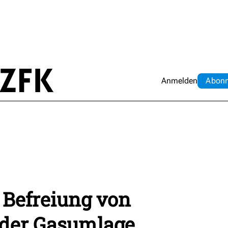
Anmelden
Abo
n
 Befreiung von
der Gasumlage