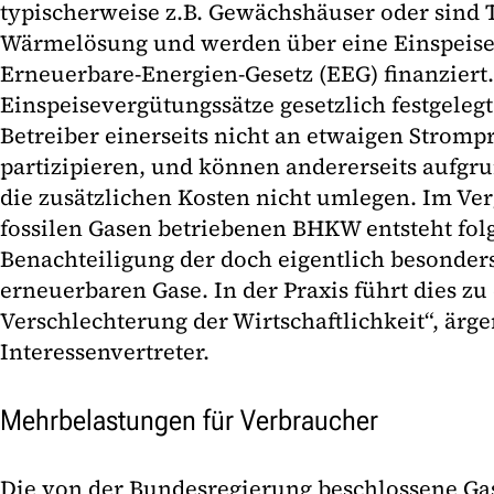
typischerweise z.B. Gewächshäuser oder sind T
Wärmelösung und werden über eine Einspeis
Erneuerbare-Energien-Gesetz (EEG) finanziert.
Einspeisevergütungssätze gesetzlich festgelegt
Betreiber einerseits nicht an etwaigen Stromp
partizipieren, und können andererseits aufgr
die zusätzlichen Kosten nicht umlegen. Im Ve
fossilen Gasen betriebenen BHKW entsteht folg
Benachteiligung der doch eigentlich besonde
erneuerbaren Gase. In der Praxis führt dies z
Verschlechterung der Wirtschaftlichkeit“, ärge
Interessenvertreter.
Mehrbelastungen für Verbraucher
Die von der Bundesregierung beschlossene Ga