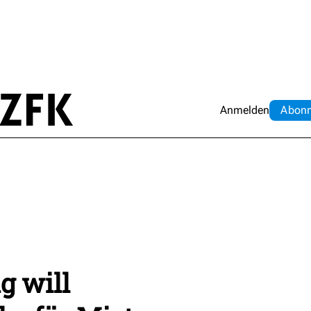
Anmelden
Abo
n
g will