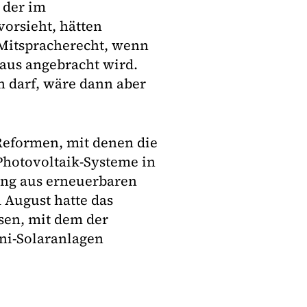
 der im
orsieht, hätten
Mitspracherecht, wenn
Haus angebracht wird.
n darf, wäre dann aber
 Reformen, mit denen die
hotovoltaik-Systeme in
ung aus erneuerbaren
m August hatte das
sen, mit dem der
ini-Solaranlagen