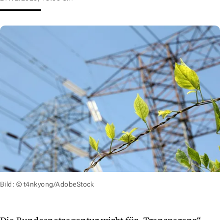
Bild: © t4nkyong/AdobeStock