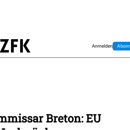
Anmelden
Abo
n
mmissar Breton: EU