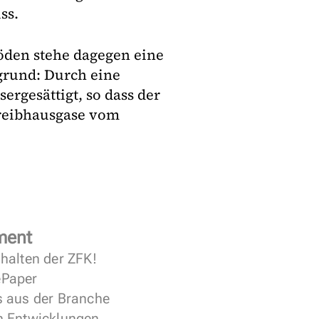
ss.
öden stehe dagegen eine
rund: Durch eine
rgesättigt, so dass der
Treibhausgase vom
ment
halten der ZFK!
 ePaper
s aus der Branche
n Entwicklungen