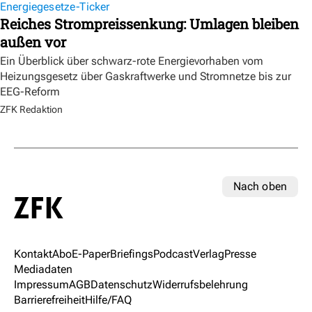
Energiegesetze-Ticker
Reiches Strompreissenkung: Umlagen bleiben
außen vor
Ein Überblick über schwarz-rote Energievorhaben vom
Heizungsgesetz über Gaskraftwerke und Stromnetze bis zur
EEG-Reform
ZFK Redaktion
Nach oben
Kontakt
Abo
E-Paper
Briefings
Podcast
Verlag
Presse
Mediadaten
Impressum
AGB
Datenschutz
Widerrufsbelehrung
Barrierefreiheit
Hilfe/FAQ