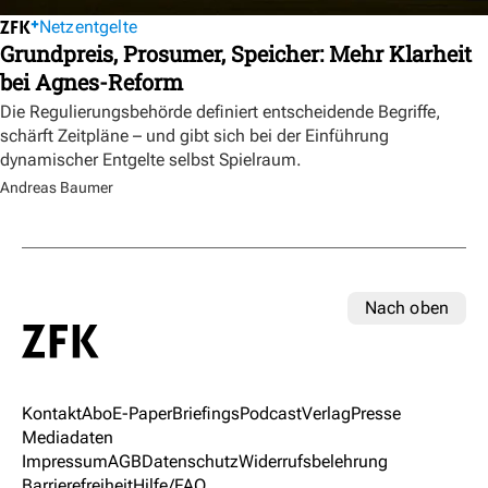
Netzentgelte
Grundpreis, Prosumer, Speicher: Mehr Klarheit
bei Agnes-Reform
Die Regulierungsbehörde definiert entscheidende Begriffe,
schärft Zeitpläne – und gibt sich bei der Einführung
dynamischer Entgelte selbst Spielraum.
Andreas Baumer
Nach oben
Kontakt
Abo
E-Paper
Briefings
Podcast
Verlag
Presse
Mediadaten
Impressum
AGB
Datenschutz
Widerrufsbelehrung
Barrierefreiheit
Hilfe/FAQ