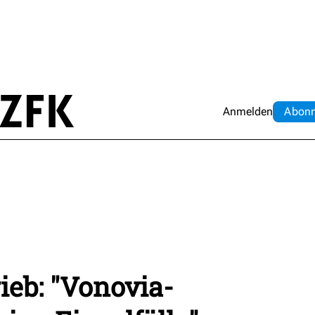
Anmelden
Abo
n
ieb: "Vonovia-