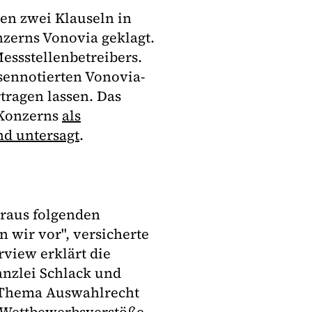
en zwei Klauseln in
zerns Vonovia geklagt.
essstellenbetreibers.
rsennotierten Vonovia-
tragen lassen. Das
-Konzerns
als
nd untersagt
.
araus folgenden
 wir vor", versicherte
rview erklärt die
anzlei Schlack und
m Thema Auswahlrecht