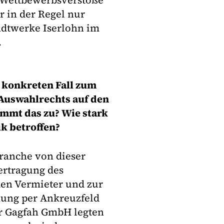
m Wettbewerbsverstöße
r in der Regel nur
tadtwerke Iserlohn im
.
m konkreten Fall zum
Auswahlrechts auf den
immt das zu? Wie stark
k betroffen?
branche von dieser
ertragung des
den Vermieter und zur
ung per Ankreuzfeld
der Gagfah GmbH legten