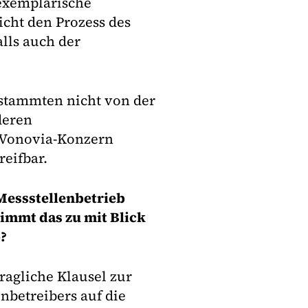
exemplarische
cht den Prozess des
lls auch der
 stammten nicht von der
deren
m Vonovia-Konzern
eifbar.
Messstellenbetrieb
nimmt das zu mit Blick
?
agliche Klausel zur
nbetreibers auf die