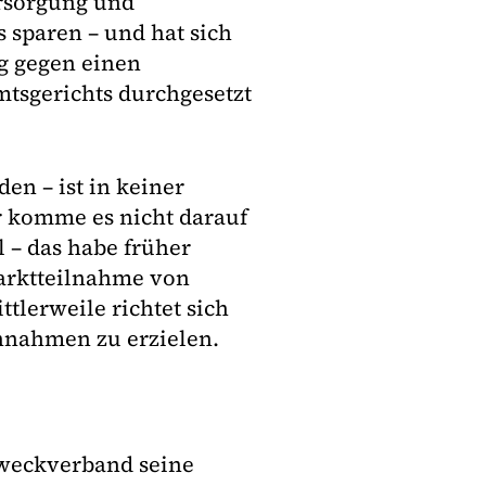
rsorgung und
 sparen – und hat sich
g gegen einen
tsgerichts durchgesetzt
en – ist in keiner
r komme es nicht darauf
 – das habe früher
Marktteilnahme von
tlerweile richtet sich
nnahmen zu erzielen.
Zweckverband seine