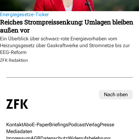
Energiegesetze-Ticker
Reiches Strompreissenkung: Umlagen bleiben
außen vor
Ein Überblick über schwarz-rote Energievorhaben vom
Heizungsgesetz über Gaskraftwerke und Stromnetze bis zur
EEG-Reform
ZFK Redaktion
Nach oben
Kontakt
Abo
E-Paper
Briefings
Podcast
Verlag
Presse
Mediadaten
Impressum
AGB
Datenschutz
Widerrufsbelehrung