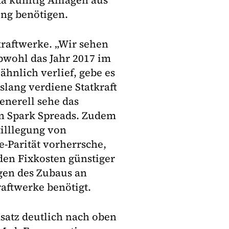
da künftig Anlagen aus
ung benötigen.
kraftwerke. „Wir sehen
Obwohl das Jahr 2017 im
ähnlich verlief, gebe es
slang verdiene Statkraft
Generell sehe das
n Spark Spreads. Zudem
tilllegung von
e-Parität vorherrsche,
 den Fixkosten günstiger
gen des Zubaus an
aftwerke benötigt.
satz deutlich nach oben