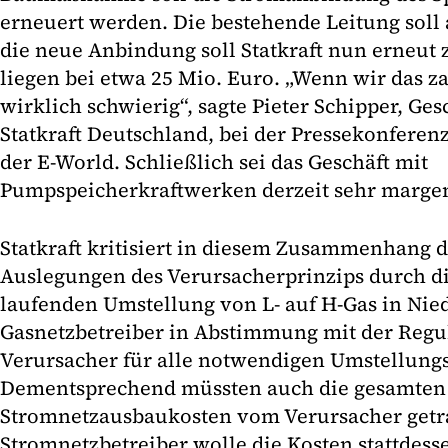
erneuert werden. Die bestehende Leitung soll
die neue Anbindung soll Statkraft nun erneut 
liegen bei etwa 25 Mio. Euro. „Wenn wir das z
wirklich schwierig“, sagte Pieter Schipper, Ge
Statkraft Deutschland, bei der Pressekonfere
der E-World. Schließlich sei das Geschäft mit
Pumpspeicherkraftwerken derzeit sehr marge
Statkraft kritisiert in diesem Zusammenhang d
Auslegungen des Verursacherprinzips durch di
laufenden Umstellung von L- auf H-Gas in Ni
Gasnetzbetreiber in Abstimmung mit der Regu
Verursacher für alle notwendigen Umstellungs
Dementsprechend müssten auch die gesamten
Stromnetzausbaukosten vom Verursacher getr
Stromnetzbetreiber wolle die Kosten stattdess