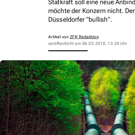
Statkraft soll eine neue Anbi
möchte der Konzern nicht. Den
Düsseldorfer "bullish".
Artikel von
ZFK Redaktion
veröffentlicht am
06.02.2018, 13:24 Uhr