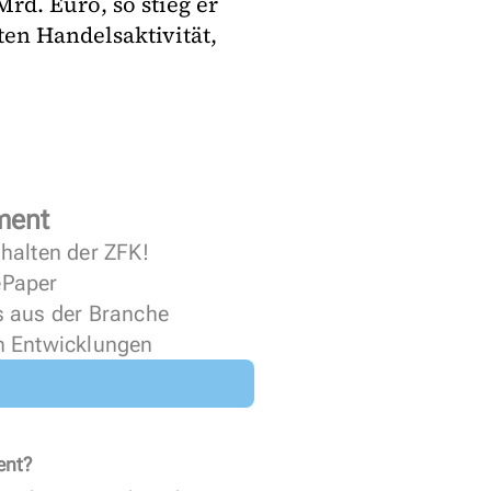
rd. Euro, so stieg er
ten Handelsaktivität,
ment
halten der ZFK!
 ePaper
s aus der Branche
n Entwicklungen
ent?