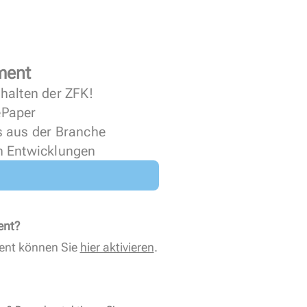
ment
halten der ZFK!
 ePaper
s aus der Branche
n Entwicklungen
ent?
ent können Sie
hier aktivieren
.