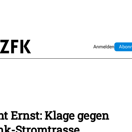
Anmelden
Abo
n
t Ernst: Klage gegen
ink-Stromtrasse