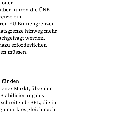
 oder
aber führen die ÜNB
renze ein
eren EU-Binnengrenzen
Staatsgrenze hinweg mehr
achgefragt werden,
azu erforderlichen
den müssen.
 für den
 jener Markt, über den
 Stabilisierung des
schreitende SRL, die in
giemarktes gleich nach