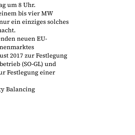
ag um 8 Uhr.
 einem bis vier MW
 nur ein einziges solches
macht.
enden neuen EU-
nnenmarktes
st 2017 zur Festlegung
betrieb (SO-GL) und
r Festlegung einer
ty Balancing