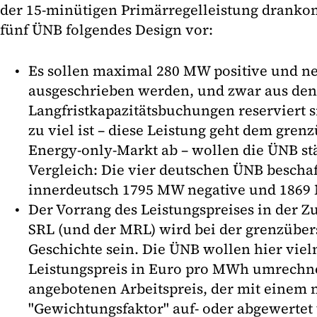
der 15-minütigen Primärregelleistung drankom
fünf ÜNB folgendes Design vor:
Es sollen maximal 280 MW positive und ne
ausgeschrieben werden, und zwar aus den
Langfristkapazitätsbuchungen reserviert s
zu viel ist – diese Leistung geht dem gre
Energy-only-Markt ab – wollen die ÜNB st
Vergleich: Die vier deutschen ÜNB beschaf
innerdeutsch 1795 MW negative und 1869 
Der Vorrang des Leistungspreises in der Z
SRL (und der MRL) wird bei der grenzüber
Geschichte sein. Die ÜNB wollen hier vi
Leistungspreis in Euro pro MWh umrechn
angebotenen Arbeitspreis, der mit einem
"Gewichtungsfaktor" auf- oder abgewertet 