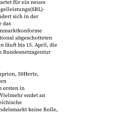
rtet für ein neues
gelleistungs(SRL)-
dert sich in der
r das
nenmarktkonforme
tional abgeschotteten
läuft bis 15. April, die
on Bundesnetzagentur
prion, 50Hertz,
uen
 ersten in
 Vielmehr endet an
eichische
ndelsmarkt keine Rolle,