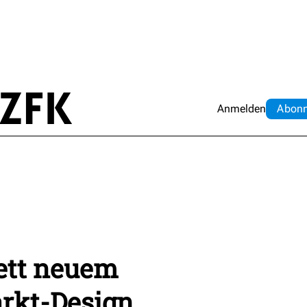
Anmelden
Abo
n
ett neuem
rkt-Design