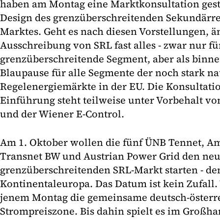
haben am Montag eine Marktkonsultation gesta
Design des grenzüberschreitenden Sekundärre
Marktes. Geht es nach diesen Vorstellungen, än
Ausschreibung von SRL fast alles - zwar nur fü
grenzüberschreitende Segment, aber als bin
Blaupause für alle Segmente der noch stark na
Regelenergiemärkte in der EU. Die Konsultation 
Einführung steht teilweise unter Vorbehalt v
und der Wiener E-Control.
Am 1. Oktober wollen die fünf ÜNB Tennet, Am
Transnet BW und Austrian Power Grid den ne
grenzüberschreitenden SRL-Markt starten - den
Kontinentaleuropa. Das Datum ist kein Zufall.
jenem Montag die gemeinsame deutsch-österr
Strompreiszone. Bis dahin spielt es im Großha